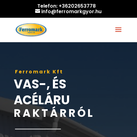
Telefon:
+36202653778
info@ferromarkgyor.hu
Ferromark Kft
VAS-, ÉS
ACÉLÁRU
RAKTÁRRÓL