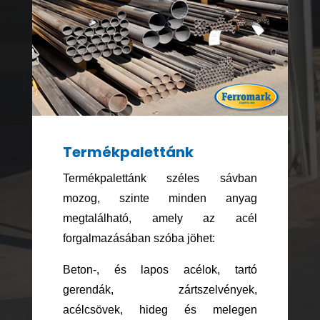
Termékpalettánk
Termékpalettánk széles sávban
mozog, szinte minden anyag
megtalálható, amely az acél
forgalmazásában szóba jöhet:
Beton-, és lapos acélok,
t
artó
gerendák, z
ártszelvények,
a
célcsövek, h
ideg és melegen