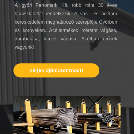
A győri Ferromark Kft. több mint 30 éves
tapasztalattal rendelkezik. A vas-, és acéláru
kereskedelem meghatározó szereplője Győrben
és környékén. Acéltermékek méretre vágása,
darabolása, lemez vágása. Acélban erősek
vagyunk!
Kérjen ajánlatot most!