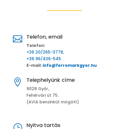
Telefon, email

Telefon:
+36 20/265-3778,
+36 96/436-545
E-mail:
i
nfo@ferromarkgyor.hu
Telephelyünk címe

9028 Győr,
Fehérvári út 75.
(AVIA benzinkút mögött)
Nyitva tartás
}