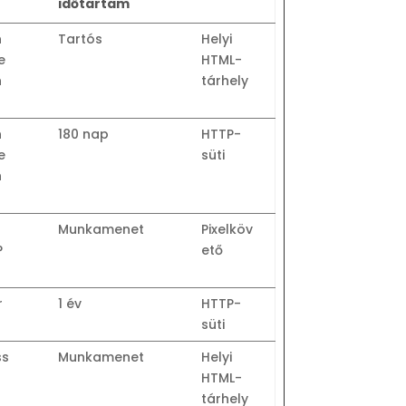
időtartam
n
Tartós
Helyi
e
HTML-
n
tárhely
n
180 nap
HTTP-
e
süti
n
Munkamenet
Pixelköv
P
ető
r
1 év
HTTP-
süti
ss
Munkamenet
Helyi
HTML-
tárhely