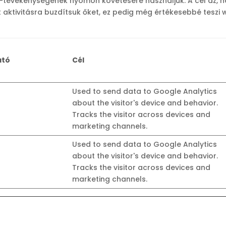
-tevékenységének nyomon követésére használjuk. A cél az, h
 aktivitásra buzdítsuk őket, ez pedig még értékesebbé teszi
ató
Cél
Used to send data to Google Analytics
about the visitor's device and behavior.
Tracks the visitor across devices and
marketing channels.
Used to send data to Google Analytics
about the visitor's device and behavior.
Tracks the visitor across devices and
marketing channels.