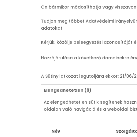
Ön bármikor módosíthatja vagy visszavonh
Tudjon meg többet Adatvédelmi irányelvün
adatokat.
Kérjük, közölje beleegyezési azonosítóját
Hozzájárulása a következő domainekre ér
A Sütinyilatkozat legutoljára ekkor: 21/06/
Elengedhetetlen (9)
Az elengedhetetlen sütik segítenek haszn
oldalon való navigáció és a weboldal biz
Név
Szolgált