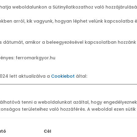
atja weboldalunkon a Sütinyilatkozathoz való hozzájárulásá
kben arról, kik vagyunk, hogyan léphet velünk kapcsolatba 
 és dátumát, amikor a beleegyezésével kapcsolatban hozzánk 
vényes: ferromarkgyor.hu
2024 lett aktualizálva a
Cookiebot
által:
álhatóvá tenni a weboldalunkat azáltal, hogy engedélyeznek 
tonságos területeihez való hozzáférés. A weboldal ezen süti
ató
Cél