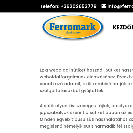
Telefon:
+36202653778
info@ferr
KEZDŐ
Ez a weboldal sütiket használ. Sütiket ha
weboldalforgalmunk elemzéséhez. Ezenkívü
vonatkozó adatait, akik kombinálhatják a
szolgáltatásokból gyűjtöttek.
A sütik olyan kis szöveges fájlok, amelye
jogszabályok szerint a sütiket abban az e
Minden egyéb típusú süti használatához a
megjelenő némelyik sütit harmadik fél szolg