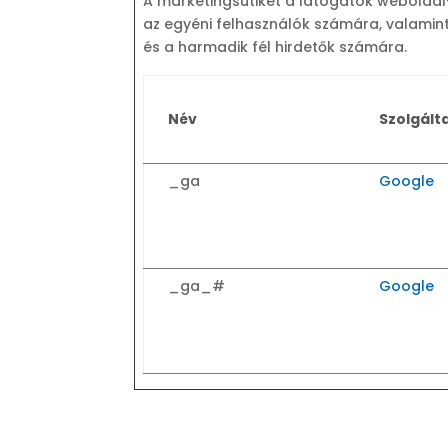
A marketingsütiket a látogatók weboldal
az egyéni felhasználók számára, valamint
és a harmadik fél hirdetők számára.
Név
Szolgált
_ga
Google
_ga_#
Google