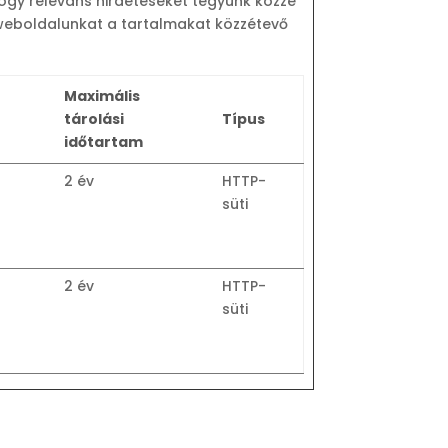
ogy releváns hirdetéseket tegyünk közzé
 weboldalunkat a tartalmakat közzétevő
Maximális
tárolási
Típus
időtartam
2 év
HTTP-
süti
2 év
HTTP-
süti