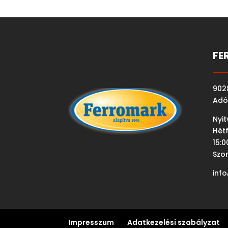
FE
9028
Adó
Nyit
Hétf
15:0
Szo
inf
Impresszum
Adatkezelési szabályzat