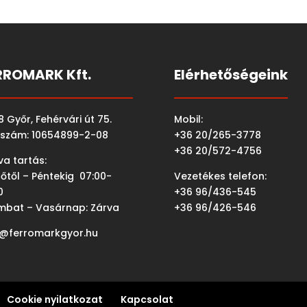
RROMARK Kft.
Elérhetőségeink
 Győr, Fehérvári út 75.
Mobil:
szám: 10654899-2-08
+36 20/265-3778
+36 20/572-4756
va tartás:
őtől – Péntekig 07:00-
Vezetékes telefon:
0
+36 96/436-545
mbat – Vasárnap: Zárva
+36 96/426-546
o@ferromarkgyor.hu
Cookie nyilatkozat
Kapcsolat