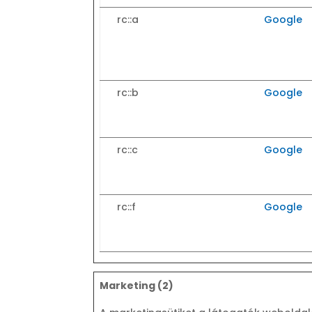
rc::a
Google
rc::b
Google
rc::c
Google
rc::f
Google
Marketing (2)