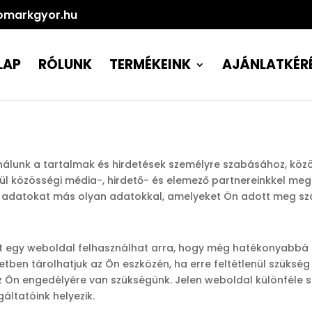
omarkgyor.hu
LAP
RÓLUNK
TERMÉKEINK
AJÁNLATKÉR
sználunk a tartalmak és hirdetések személyre szabásához, köz
l közösségi média-, hirdető- és elemező partnereinkkel me
z adatokat más olyan adatokkal, amelyeket Ön adott meg sz
ket egy weboldal felhasználhat arra, hogy még hatékonyabbá 
setben tárolhatjuk az Ön eszközén, ha erre feltétlenül szük
z Ön engedélyére van szükségünk. Jelen weboldal különféle s
áltatóink helyezik.