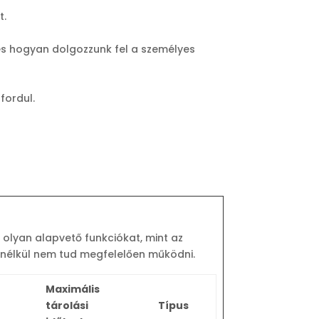
t.
és hogyan dolgozzunk fel a személyes
fordul.
olyan alapvető funkciókat, mint az
k nélkül nem tud megfelelően működni.
Maximális
tárolási
Típus